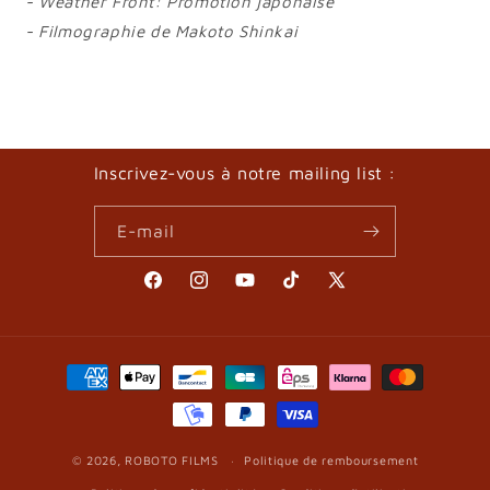
- Weather Front: Promotion japonaise
- Filmographie de Makoto Shinkai
Inscrivez-vous à notre mailing list :
E-mail
Facebook
Instagram
YouTube
TikTok
X
(Twitter)
Moyens
de
paiement
© 2026,
ROBOTO FILMS
Politique de remboursement