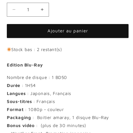
Réduire
Augmenter
la
la
quantité
quantité
de
de
Ajouter au panier
Les
Les
Enfants
Enfants
du
du
Stock bas : 2 restant(s)
Temps
Temps
-
-
Edition Blu-Ray
Edition
Edition
Blu-
Blu-
Nombre de disque : 1 BD50
Ray
Ray
Durée
: 1H54
Langues
: Japonais, Français
Sous-titres
: Français
Format
: 1080p - couleur
Packaging
:
Boitier amaray, 1 disque Blu-Ray
Bonus vidéo
:
(plus de 30 minutes)