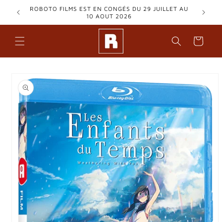
et
ROBOTO FILMS EST EN CONGÉS DU 29 JUILLET AU
passer
10 AOUT 2026
au
contenu
Panier
Passer aux
informations
produits