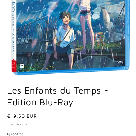
Ouvrir
le
Les Enfants du Temps -
média
1
dans
Edition Blu-Ray
une
fenêtre
modale
Prix
€19,50 EUR
habituel
Taxes incluses.
Quantité
Quantité