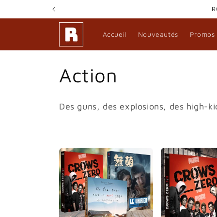
et
R
passer
au
contenu
Accueil
Nouveautés
Promos
C
Action
o
Des guns, des explosions, des high-k
l
l
e
c