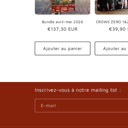
t
i
Bundle avril-mai 2026
CROWS ZERO 1&2
Prix
€137,30 EUR
Prix
€39,90
o
habituel
habituel
n
Ajouter au panier
Ajouter au
:
Inscrivez-vous à notre mailing list :
E-mail