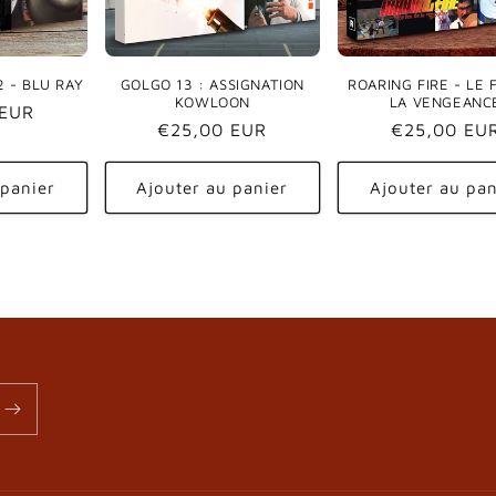
 - BLU RAY
GOLGO 13 : ASSIGNATION
ROARING FIRE - LE 
KOWLOON
LA VENGEANC
 EUR
Prix
€25,00 EUR
Prix
€25,00 EU
habituel
habituel
 panier
Ajouter au panier
Ajouter au pan