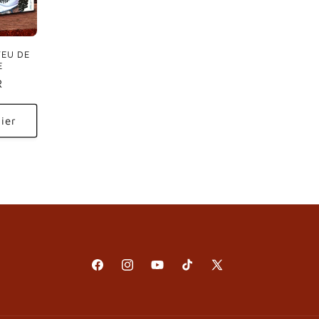
FEU DE
E
R
ier
Facebook
Instagram
YouTube
TikTok
X
(Twitter)