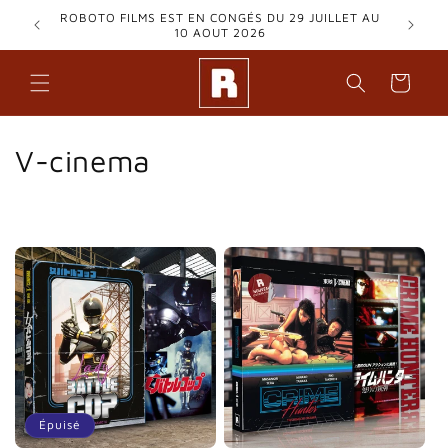
et
ROBOTO FILMS EST EN CONGÉS DU 29 JUILLET AU
passer
10 AOUT 2026
au
contenu
Panier
C
V-cinema
o
l
l
e
c
t
i
Épuisé