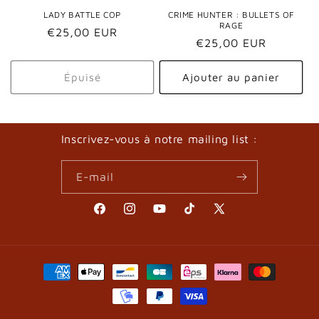
o
LADY BATTLE COP
CRIME HUNTER : BULLETS OF
RAGE
Prix
€25,00 EUR
n
Prix
€25,00 EUR
habituel
habituel
:
Épuisé
Ajouter au panier
Inscrivez-vous à notre mailing list :
E-mail
Facebook
Instagram
YouTube
TikTok
X
(Twitter)
Moyens
de
paiement