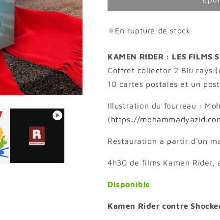
KAMEN
KAMEN
RIDER
RIDER
-
-
En rupture de stock
LES
LES
FILMS
FILMS
KAMEN RIDER : LES FILM
SHOWA
SHOWA
Coffret collector 2 Blu rays 
10 cartes postales et un post
Illustration du fourreau : M
(
https://mohammadyazid.co
Restauration à partir d'un m
4h30 de films Kamen Rider,
Disponible
Kamen Rider contre Shocke