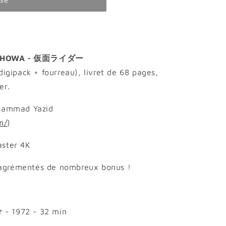
S SHOWA - 仮面ライダー
(digipack + fourreau), livret de 68 pages,
er.
ohammad Yazid
m/
)
aster 4K
 agrémentés de nombreux bonus !
r
- 1972 - 32 min