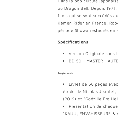
Dans la pop culture japonais
ou Dragon Ball. Depuis 1971,
films qui se sont succédés a
Kamen Rider en France, Robo
période Showa restaurés en 
Spécifications
Version Originale sous 
BD 50 - MASTER HAUTE 
Suppléments
Livret de 68 pages ave
étude de Nicolas Jeantet, 
(2019) et "Godzilla Ère He
Présentation de chaque
"KAIJU, ENVAHISSEURS & A