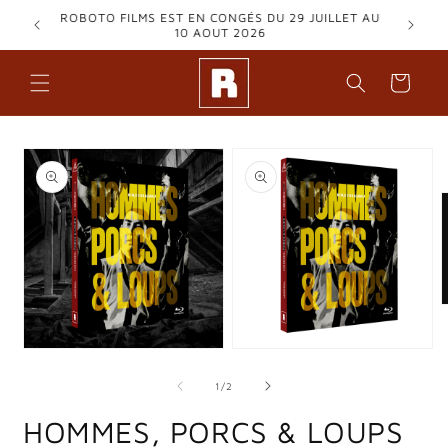
Skip to
ROBOTO FILMS EST EN CONGÉS DU 29 JUILLET AU
content
10 AOUT 2026
Cart
Skip to
product
information
m
3
Open
Open
i
media
media
m
1
2
of
1
/
2
in
in
modal
modal
HOMMES, PORCS & LOUPS