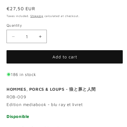
Regular
€27,50 EUR
price
Taxes included.
Shipping
calculated at checkout.
Quantity
Quantity
Decrease
Increase
quantity
quantity
for
for
HOMMES,
HOMMES,
Add to cart
PORCS
PORCS
&amp;
&amp;
LOUPS
LOUPS
186 in stock
HOMMES, PORCS & LOUPS - 狼と豚と人間
ROB-009
Edition mediabook - blu ray et livret
Disponible