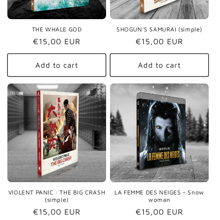
o
n
THE WHALE GOD
SHOGUN'S SAMURAI (simple)
Regular
€15,00 EUR
Regular
€15,00 EUR
:
price
price
Add to cart
Add to cart
VIOLENT PANIC : THE BIG CRASH
LA FEMME DES NEIGES - Snow
(simple)
woman
Regular
€15,00 EUR
Regular
€15,00 EUR