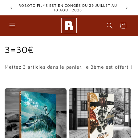
Skip to
ROBOTO FILMS EST EN CONGÉS DU 29 JUILLET AU
content
10 AOUT 2026
Cart
C
3=30€
o
Mettez 3 articles dans le panier, le 3ème est offert !
l
l
e
c
t
i