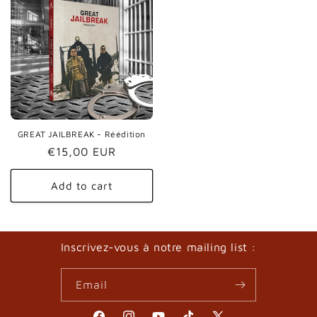
GREAT JAILBREAK - Réédition
Regular
€15,00 EUR
price
Add to cart
Inscrivez-vous à notre mailing list :
Email