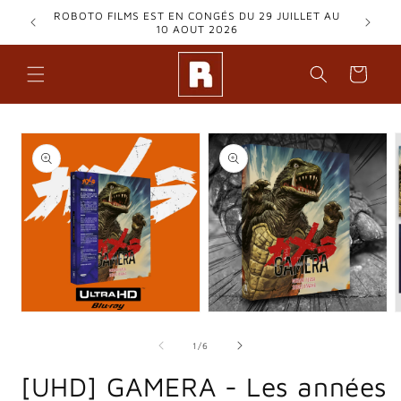
et
ROBOTO FILMS EST EN CONGÉS DU 29 JUILLET AU
passer
10 AOUT 2026
au
contenu
Panier
Passer aux
informations
produits
Ouvrir
Ouvrir
O
le
le
l
média
média
m
de
1
/
6
1
2
3
dans
dans
d
[UHD] GAMERA - Les années
une
une
u
fenêtre
fenêtre
f