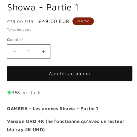
modale
modale
m
Showa - Partie 1
Prix
Prix
€49,00 EUR
Promo
€79,00 EUR
habituel
promotionnel
Taxes incluses.
Quantité
Quantité
Réduire
Augmenter
la
la
quantité
quantité
de
de
Ajouter au panier
[UHD]
[UHD]
GAMERA
GAMERA
-
-
358 en stock
Les
Les
années
années
GAMERA - Les années Showa - Partie 1
Showa
Showa
-
-
Version UHD 4K (ne fonctionne qu'avec un lecteur
Partie
Partie
blu ray 4K UHD)
1
1